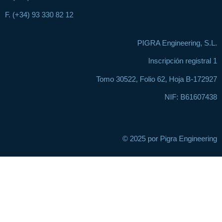
F. (+34) 93 330 82 12
PIGRA Engineering, S.L.
Inscripción registral 1
Tomo 30522, Folio 62, Hoja B-172927
NIF: B61607438
© 2025 por Pigra Engineering