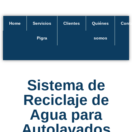
Home
Servicios
Clientes
Quiénes
Cont
Pigra
somos
Sistema de
Reciclaje de
Agua para
Autolavados