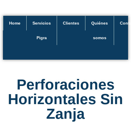
Home
Servicios
Clientes
Quiénes
Cont
Pigra
somos
Perforaciones
Horizontales Sin
Zanja