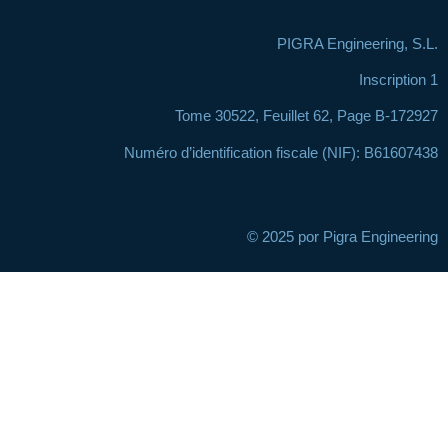
PIGRA Engineering, S.L.
Inscription 1
Tome 30522, Feuillet 62, Page B-172927
Numéro d’identification fiscale (NIF): B61607438
© 2025 por Pigra Engineering