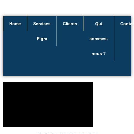
Home
Services
Clients
Qui
Conta
Pigra
sommes-
nous ?