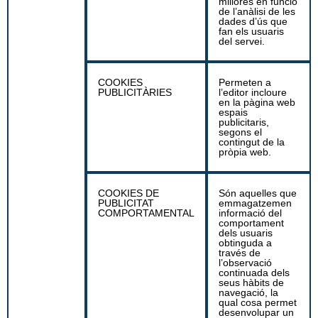
millores en funció
de l’anàlisi de les
dades d’ús que
fan els usuaris
del servei.
COOKIES
Permeten a
PUBLICITÀRIES
l’editor incloure
en la pàgina web
espais
publicitaris,
segons el
contingut de la
pròpia web.
COOKIES DE
Són aquelles que
PUBLICITAT
emmagatzemen
COMPORTAMENTAL
informació del
comportament
dels usuaris
obtinguda a
través de
l’observació
continuada dels
seus hàbits de
navegació, la
qual cosa permet
desenvolupar un