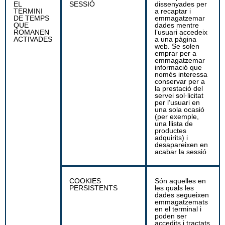
EL
SESSIÓ
dissenyades per
TERMINI
a recaptar i
DE TEMPS
emmagatzemar
QUE
dades mentre
ROMANEN
l’usuari accedeix
ACTIVADES
a una pàgina
web. Se solen
emprar per a
emmagatzemar
informació que
només interessa
conservar per a
la prestació del
servei sol·licitat
per l’usuari en
una sola ocasió
(per exemple,
una llista de
productes
adquirits) i
desapareixen en
acabar la sessió
COOKIES
Són aquelles en
PERSISTENTS
les quals les
dades segueixen
emmagatzemats
en el terminal i
poden ser
accedits i tractats