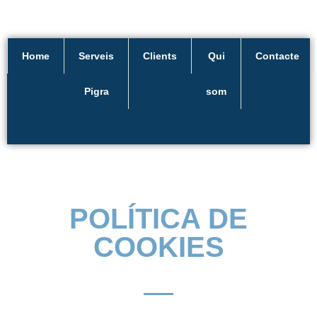
Home
Serveis
Clients
Qui
Contacte
Pigra
som
POLÍTICA DE
COOKIES