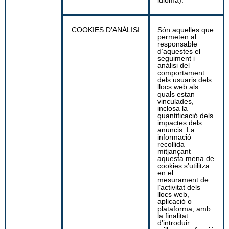
COOKIES D’ANÀLISI
Són aquelles que
permeten al
responsable
d’aquestes el
seguiment i
anàlisi del
comportament
dels usuaris dels
llocs web als
quals estan
vinculades,
inclosa la
quantificació dels
impactes dels
anuncis. La
informació
recollida
mitjançant
aquesta mena de
cookies s’utilitza
en el
mesurament de
l’activitat dels
llocs web,
aplicació o
plataforma, amb
la finalitat
d’introduir