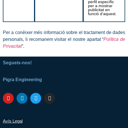
perfil específic
per a mostrar
publicitat en
funció d’aquest.
Per a conèixer més informació sobre el tractament de dades
personals, li recomanem visitar el nostre apartat “
Política de
Privacitat
”.
Segueix-nos!
Pigra Engineering
Avís Legal