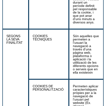
durant un
període definit
pel responsable
de la cookie, i
que pot anar
d’uns minuts a
diversos anys.
SEGONS
COOKIES
Són aquelles que
LA SEVA
TÈCNIQUES
permeten a
FINALITAT
l’usuari la
navegació a
través d’una
pàgina web,
plataforma o
aplicació i la
utilització de les
diferents opcions
o serveis que en
ella existeixin
COOKIES DE
Permeten aplicar
PERSONALITZACIÓ
característiques
pròpies per a la
navegació de
l’usuari pel
website (Ex.
idioma).