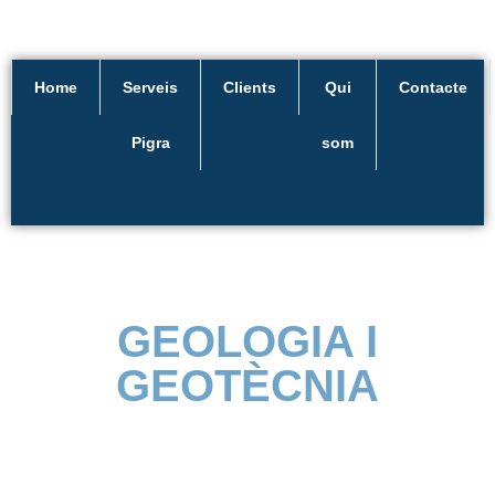
Home
Serveis
Clients
Qui
Contacte
Pigra
som
GEOLOGIA I
GEOTÈCNIA