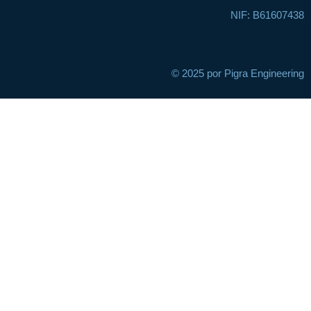
NIF: B61607438
© 2025 por Pigra Engineering